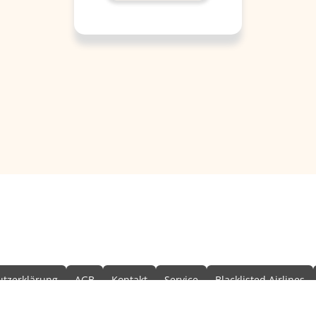
formationen
tzerklärung
AGB
Kontakt
Service
Blacklisted Airlines